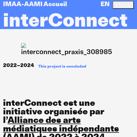
IMAA-AAMI Accueil
EN
Menu
interConnect
2022–2024
This project is concluded
interConnect est une
initiative organisée par
l’
Alliance des arts
médiatiques indépendants
(AAMI) de 2022 à 2024.